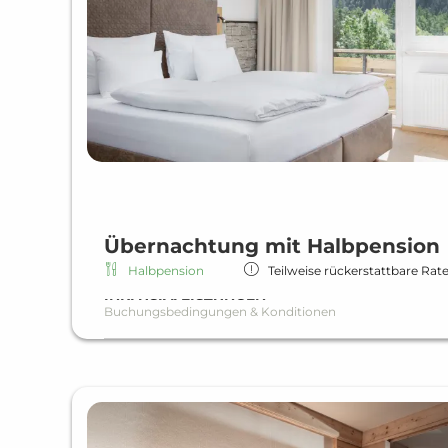
Übernachtung mit Halbpension
Halbpension
Teilweise rückerstattbare Rat
INKLUSIVLEISTUNGEN
Buchungsbedingungen & Konditionen
Übernachtung inklusive Halbpension
Reichhaltiges Frühstück
Abendessen als Menü oder Buffet
W-LAN in allen Einheiten und Hotelbereichen
Wellnessbereich
Beheizter Indoor & Outdoor Pool