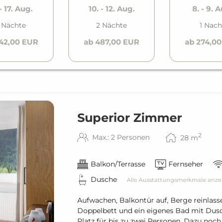
 - 17. Aug.
10. - 12. Aug.
8. - 9. 
acht
 Nächte
2 Nächte
1 Nach
ierung erforderlich)
42,00 EUR
ab 487,00 EUR
ab 274,0
Superior Zimmer
2
Max.: 2 Personen
28
m
Balkon/Terrasse
Fernseher
Dusche
Alle Ausstattungsmerkmale anze
Aufwachen, Balkontür auf, Berge reinlass
Doppelbett und ein eigenes Bad mit D
Platz für bis zu zwei Personen. Dazu noch 