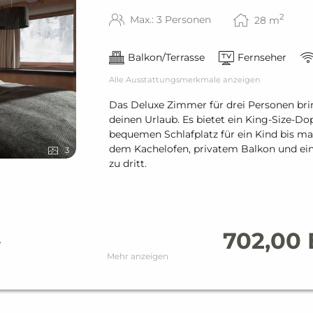
usschuhe & Badetücher
2
Max.: 3 Personen
28
m
Balkon/Terrasse
Fernseher
Alle Ausstattungsmerkmale anzeigen
Das Deluxe Zimmer für drei Personen bri
deinen Urlaub. Es bietet ein King-Size-Dop
bequemen Schlafplatz für ein Kind bis m
dem Kachelofen, privatem Balkon und ein
3
zu dritt.
ch)
702,00
e
Mehr anzeigen
acht
ierung erforderlich)