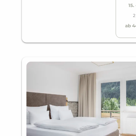
Parken gegen Aufpreis
15.
Außenstellplatz EUR 8,00 pro Auto/pro Nacht
Tiefgaragenstellplatz EUR 16,00 pro Auto/pro N
2
E-Ladestation Preis nach Verbrauch kWh (Reserv
ab 4
WINTER SPECIAL
Skidepot
Skibushaltestelle vor dem Haus
SOMMER SPECIAL
Lechtal Aktiv Card