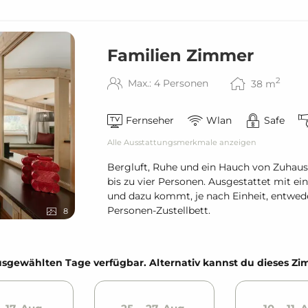
Familien Zimmer
2
Max.: 4 Personen
38
m
Fernseher
Wlan
Safe
Alle Ausstattungsmerkmale anzeigen
Bergluft, Ruhe und ein Hauch von Zuhaus
bis zu vier Personen. Ausgestattet mit e
und dazu kommt, je nach Einheit, entwed
Personen-Zustellbett.
8
e ausgewählten Tage verfügbar. Alternativ kannst du dieses 