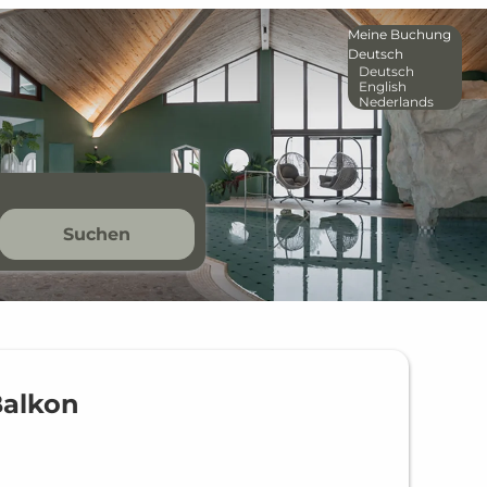
Meine Buchung
Deutsch
Deutsch
English
Nederlands
Suchen
Balkon