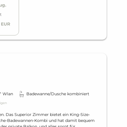
Aug.
t
0 EUR
Wlan
Badewanne/Dusche kombiniert
igen
en. Das Superior Zimmer bietet ein King-Size-
usche-Badewannen-Kombi und hat damit bequem
der private Balkon, und alles sorgt für