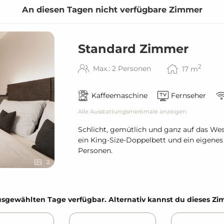
An diesen Tagen nicht verfügbare Zimmer
Standard Zimmer
usschuhe & Badetücher
2
Max.: 2 Personen
17
m
Kaffeemaschine
Fernseher
Alle Ausstattungsmerkmale anzeigen
Schlicht, gemütlich und ganz auf das Wes
ein King-Size-Doppelbett und ein eigenes
Personen.
2
ch)
e ausgewählten Tage verfügbar. Alternativ kannst du dieses 