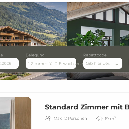
se
Belegung
Rabattcode
Gib hier deinen Rabattcode ein
1 Zimmer
für
2 Erwachsene
erfügbaren Angebote
Standard Zimmer mit 
2
Max.: 2 Personen
19
m